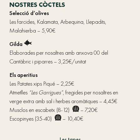
NOSTRES CÒCTELS
Selecció d’olives
Les farcides, Kalamata, Arbequina, Llepadits,
Malahierba – 5,90€
Gilda
Elaborades per nosaltres amb anxova 00 del
Cantàbric i piparres – 3,25€/unitat
Els aperitius
Les Patates xips Piqué – 2,25€
Atmetlles
“Les Garrigues”
, fregides per nosaltres en
verge extra amb sal i herbes aromàtiques – 4,45€
Musclos en escabetx (8-12)
– 7,20€
Escopinyes (35-40)
– 10,40€
Les tapes