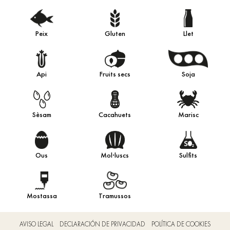
Peix
Gluten
Llet
Api
Fruits secs
Soja
Sèsam
Cacahuets
Marisc
Ous
Mol·luscs
Sulfits
Mostassa
Tramussos
AVISO LEGAL
DECLARACIÓN DE PRIVACIDAD
POLÍTICA DE COOKIES